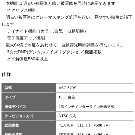
本機能は明るい被写体と暗い被写体を同時に表示できます
イクリプス機能
明るい被写体にグレーマスキング処理を行い、見やすい映像に補正
します
デイナイト機能（カラー/白黒 自動切換）
電子感度アップ機能
最大64倍で照度をあわせて、自動露光時間調整を行ないます。
3次元DNR(デジタルノイズリダクション)機能搭載
水平解像度580本以上
仕様
型式
VSC-629S
タイプ
ｶﾗｰ、白黒
撮像デバイス
1/3インチインターライン転送方式
テレビジョン方式
NTSC方式
総画素数
41万画素 811（H）×508（V）
有効画素数
38万画素 768（H）×494（V）