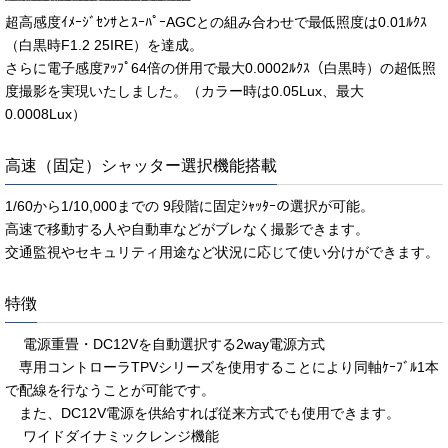
超高感度ｲﾒｰｼﾞｾﾝｻとｽｰﾊﾟｰAGCとの組み合わせで最低照度は0.01ﾙｸｽ
（白黒時F1.2 25IRE）を達成。
さらに電子感度ｱｯﾌﾟ64倍の併用で最大0.0002ﾙｸｽ（白黒時）の超低照
度撮影を実現いたしました。（カラー時は0.05Lux、最大
0.0008Lux）
高速（固定）シャッター選択機能搭載
1/60から1/10,000までの 9段階に固定ｼｬｯﾀｰの選択が可能。
高速で移動する人や自動車などがブレなく撮影できます。
交通監視やセキュリティ用途など状況に応じて使い分けができます。
特徴
電源重畳・DC12Vを自動選択する2way電源方式
専用コントローラTPVシリーズを使用することにより同軸ｹｰﾌﾞﾙ1本
で配線を行なうことが可能です。
また、DC12V電源を供給すれば従来方式でも使用できます。
ワイドダイナミックレンジ機能