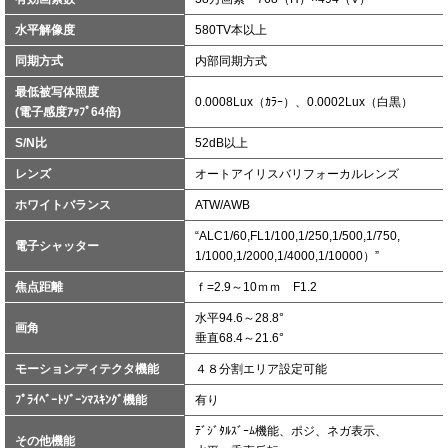
水平解像度
580TV本以上
同期方式
内部同期方式
最低被写体照度
0.0008Lux（ｶﾗｰ）、0.0002Lux（白黒）
(電子感度ｱｯﾌﾟ64倍)
S/N比
52dB以上
レンズ
オートアイリスバリフォーカルレンズ
ホワイトバランス
ATW/AWB
“ALC1/60,FL1/100,1/250,1/500,1/750,
電子シャッター
1/1000,1/2000,1/4000,1/10000）”
焦点距離
ｆ=2.9～10ｍｍ F1.2
水平94.6～28.8°
画角
垂直68.4～21.6°
モーションディテクタ機能
４８分割エリア設定可能
ﾌﾟﾗｲﾍﾞｰﾄｿﾞｰﾝﾏｽｷﾝｸﾞ機能
有り
ﾃﾞｼﾞﾀﾙｽﾞｰﾑ機能、ポジ、ネガ表示、
その他機能