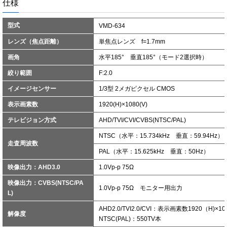
仕様
型式
VMD-634
レンズ（焦点距離）
単焦点レンズ f=1.7mm
画角
水平185° 垂直185°（モード2選択時）
絞り範囲
F:2.0
イメージセンサー
1/3型 2メガピクセル CMOS
表示画素数
1920(H)×1080(V)
テレビジョン方式
AHD/TVI/CVI/CVBS(NTSC/PAL)
NTSC（水平：15.734kHz 垂直：59.94Hz）
走査周波数
PAL（水平：15.625kHz 垂直：50Hz）
映像出力：AHD3.0
1.0Vp-p 75Ω
映像出力：CVBS(NTSC/PA
1.0Vp-p 75Ω モニター用出力
L)
AHD2.0/TVI2.0/CVI：表示画素数1920（H)×10
解像度
NTSC(PAL)：550TV本