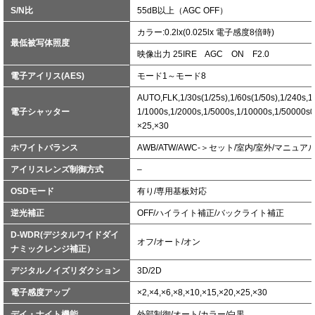
S/N比
55dB以上（AGC OFF）
カラー:0.2lx(0.025lx 電子感度8倍時)
最低被写体照度
映像出力 25IRE AGC ON F2.0
電子アイリス(AES)
モード1～モード8
AUTO,FLK,1/30s(1/25s),1/60s(1/50s),1/240s,1
電子シャッター
1/1000s,1/2000s,1/5000s,1/10000s,1/50000s0
×25,×30
ホワイトバランス
AWB/ATW/AWC-＞セット/室内/室外/マニュア
アイリスレンズ制御方式
–
OSDモード
有り/専用基板対応
逆光補正
OFF/ハイライト補正/バックライト補正
D-WDR(デジタルワイドダイ
オフ/オート/オン
ナミックレンジ補正）
デジタルノイズリダクション
3D/2D
電子感度アップ
×2,×4,×6,×8,×10,×15,×20,×25,×30
デイ・ナイト機能
外部制御/オート/カラー/白黒