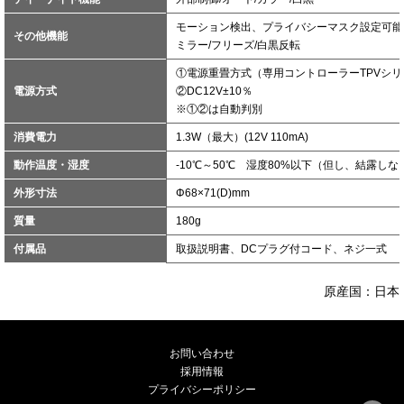
モーション検出、プライバシーマスク設定可能
その他機能
ミラー/フリーズ/白黒反転
①電源重畳方式（専用コントローラーTPVシ
電源方式
②DC12V±10％
※①②は自動判別
消費電力
1.3W（最大）(12V 110mA)
動作温度・湿度
-10℃～50℃ 湿度80%以下（但し、結露しな
外形寸法
Φ68×71(D)mm
質量
180g
付属品
取扱説明書、DCプラグ付コード、ネジ一式
原産国：日本
お問い合わせ
採用情報
プライバシーポリシー