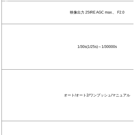
写
体
映像出力 25IRE AGC max.、 F2.0
照
度
電
子
シ
ャ
1/30s(1/25s)～1/30000s
ッ
タ
ー
ホ
ワ
イ
ト
オート/オート2/ワンプッシュ/マニュアル
バ
ラ
ン
ス
ア
イ