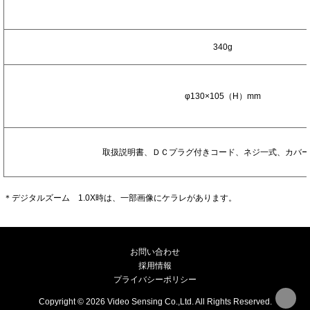
湿
度
質
340g
量
外
形
φ130×105（H）mm
寸
法
付
属
取扱説明書、ＤＣプラグ付きコード、ネジ一式、カバー
品
＊デジタルズーム 1.0X時は、一部画像にケラレがあります。
お問い合わせ
採用情報
プライバシーポリシー
Copyright © 2026 Video Sensing Co.,Ltd. All Rights Reserved.