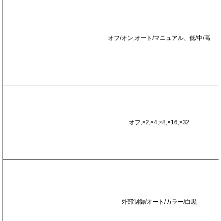
環
境
画
像
オフ/オン,オート/マニュアル、低/中/高
補
正
機
能
電
子
感
度
オフ,×2,×4,×8,×16,×32
ア
ッ
プ
デ
イ
・
ナ
外部制御/オート/カラー/白黒
イ
ト