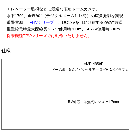
エレベーター監視などに最適な広角ドームカメラ。
水平170°、垂直90°（デジタルズーム1.1×時）の広角撮影を実現
重畳電源（
TPHVシリーズ
）、DC12Vを自動判別する2WAY方式
重畳給電時最大配線長3C-2V使用時300m、5C-2V使用時500m
従来機種TPVシリーズでは動作いたしません。
仕様
型
VMD-4859P
式
ドーム型 5メガピクセルアナログHDパノラマカ
レ
ン
ズ
（
焦
5M対応 単焦点レンズ f=1.7mm
点
距
離
）