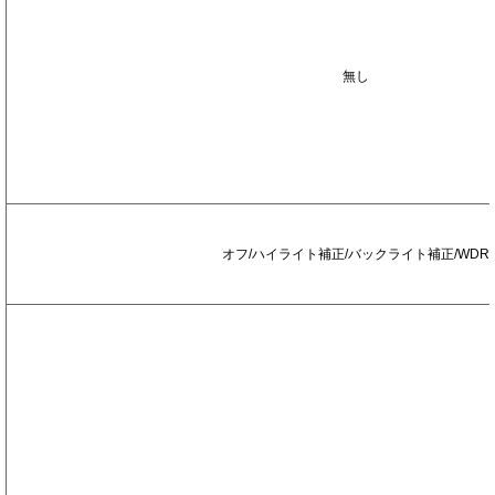
リ
ス
レ
ン
無し
ズ
制
御
方
式
逆
光
オフ/ハイライト補正/バックライト補正/WDR
補
正
3
D
N
R
(
デ
ジ
タ