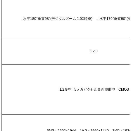
画
角
（
水平180°垂直98°(デジタルズーム 1.0X時※) 、水平170°垂直90°(
最
大
）
絞
り
F2.0
範
囲
イ
メ
ー
ジ
1/2.8型 5メガピクセル裏面照射型 CMOS
セ
ン
サ
ー
表
示
画
5MP：2592×1944、4MP：2560×1440、2MP：1920