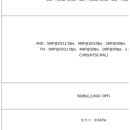
素
数
映
像
出
力
：
AHD：5MP@20/12.5fps、4MP@30/15fps、2MP@30fps、1
ア
TVI：5MP@20/12.5fps、4MP@30fps、2MP@30fps、1.
ナ
CVBS(NTSC/PAL)
ロ
グ
H
D
S
/
50dB以上(AGC OFF)
N
比
最
低
カラー：0.047lx
被