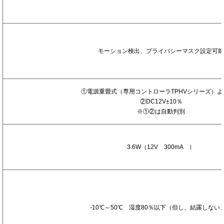
機
能
そ
の
他
モーション検出、プライバシーマスク設定可能
機
能
電
①電源重畳式（専用コントローラTPHVシリーズ）よ
源
②DC12V±10％
方
※①②は自動判別
式
消
費
3.6W（12V 300mA ）
電
力
動
作
温
度
-10℃～50℃ 湿度80％以下（但し、結露しない
・